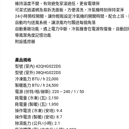
維持溫度不變，有效避免室溫過低，更省電環保
可潔式過濾網及易拆洗面板，方便清洗，冷氣機時刻保持潔淨
24小時預校開關，讓你輕鬆設定冷氣機的開關時間，配合上班
自動均勻送風系統，讓涼風均勻飄送每個角落
自動重啟功能，遇上電力中斷，冷氣機會在電源恢復後，自動回
導風葉角度記憶功能
附設遙控器
產品規格
型號 (室內) 42QHG022DS
型號 (室外) 38QHG022DS
冷凍能力 BTU / h 22,000
製暖能力 BTU / h 24,500
電源 (伏特/相/赫斯): 220 – 240 / 1 / 50
耗電量 (冷凍) (瓦): 2,150
耗電量 (製暖) (瓦): 1,950
操作電流 (冷凍) (安培): 9.4
操作電流 (製暖) (安培): 8.7
除濕能力 (公升/小時): 2.1