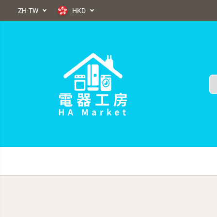
ZH-TW
HKD
跳到內容
跳轉到產品信息