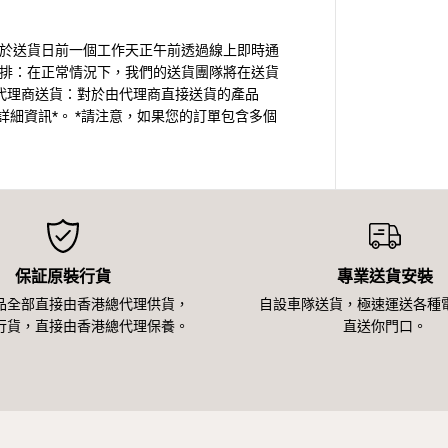
須於送貨日前一個工作天正午前透過線上即時通
安排：在正常情況下，我們的送貨團隊將在送貨
代理商送貨：對於由代理商直接送貨的產品
細資訊*。 *請注意，如果您的訂單包含多個
保証原裝行貨
專業送貨安裝
品全部直接由香港總代理供貨，
自設車隊送貨，極速運送各種
行貨，直接由香港總代理保養。
直送你門口。