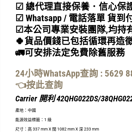
☑ 總代理直接保養．信心保
☑ Whatsapp / 電話落單 貨到
☑
本公司專業安裝團隊,均持
🍀貨品價錢已包括循環再造徵
🚛可安排法定免費除舊服務
24小時WhatsApp查詢 : 5629 8
👈按此查詢
Carrier 開利 42QHG022DS/38QH
產地：
中國
能源效益標籤：
1 級
尺寸：
高 337 mm X 闊 1082 mm X 深 233 mm