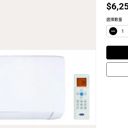
$6,2
銷
售
選擇數量
價
格
減
少
數
量
C
a
r
r
i
e
r
開
利
4
2
Q
H
G
0
2
2