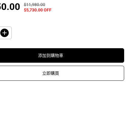
50.00
$11,980.00
正
你
$5,730.00 OFF
常
已
價
保
格
存
了
增
加
數
量
添加到購物車
C
a
r
r
立即購買
i
e
r
開
利
4
2
Q
H
G
0
2
2