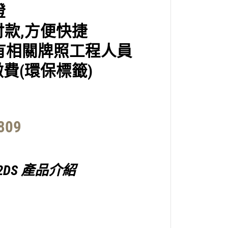
氣
證
機
付
款,
方便快捷
有相關牌照工程人員
費(環保標籤)
809
G022DS 產品介紹