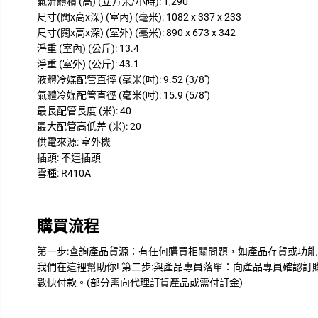
氣流體積 (高) (立方米/小時): 1,290
尺寸(闊x高x深) (室內) (毫米): 1082 x 337 x 233
尺寸(闊x高x深) (室外) (毫米): 890 x 673 x 342
淨重 (室內) (公斤): 13.4
淨重 (室外) (公斤): 43.1
液體冷媒配管直徑 (毫米(吋): 9.52 (3/8'')
氣體冷媒配管直徑 (毫米(吋): 15.9 (5/8'')
最長配管長度 (米): 40
最大配管高低差 (米): 20
供電來源: 室外機
插頭: 不連插頭
雪種: R410A
購買流程
第一步:查詢產品貨源：有任何購買相關問題，如產品存貨或功能問
我們在這裡幫助你! 第二步:與產品專員落單：向產品專員確認
數快付款。(部分需向代理訂貨產品或需付訂金)