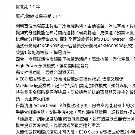
保養期：
1 年
摩打/壓縮機保養期：
1 年
開利首個高濃度正負離子冷氣機系列，主動殺菌、淨化空氣，負離子濃度
變頻式分體機能在短時間內運轉至最高轉速，更快達至預設溫度
比傳統分體機慳電26%: 開利全直流變頻技術3D DC Inverte
牆式分體機42KCEN09E及一匹變頻式分體機42KHG009DS比較)
榮獲1 級能源標籤 ，慳電環保
四合一冷觸媒活性炭銀離子抗菌過濾網，高效抗菌、淨化空氣、
High Power 急凍模式，讓房間瞬間變冷
獨立抽濕功能，最適合潮濕天氣
X-ECO 超省電模式，冷氣機智能調節操作模式, 慳電又環保
My Mode 最愛模式，記下你的常用設定(操作模式、預計溫度、風
特有雙重金鑽防銹保護塗層，塗於機內前排的蒸發器及後排的散
銹，真正持久耐用
自動清洗 Active Clean: 冷氣機吹出涼風，除去室內蒸發器
手機WiFi遙控器，安裝手機App，可作遙控器使用，調較操作模
「隨處走」調節温度功能 的智能遙控器，設有溫度感應器去偵
機會提升製冷效能，為家居調節最舒適的室溫
人體需要較和暖的環境才可入睡，ECO Sleep 省電模式於首2