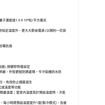
達1.0 X 10⁶粒/平方厘米
r，保持恒定溫度外，更大大節省電源 (以開利一匹掛
防霉防臭
速), 按鍵即恢復設定
熱器，外殼更經防銹處理，令冷氣機防水防
上的水份，有效防止細菌滋生
式或溫度等功能
測周邊溫度；當室內溫度高於預設溫度時，冷氣
小時，每小時將預設溫度提升1度(製冷模式)，及後