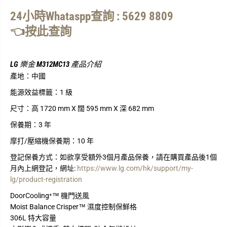
式
式
24小時Whataspp查詢 : 5629 8809
壓
壓
縮
縮
👈按此查詢
機
機
雙
雙
門
門
LG 樂金 M312MC13 產品介紹
雪
雪
櫃
櫃
產地：
中國
能源效益標籤：
1 級
尺寸：
高 1720 mm X 闊 595 mm X 深 682 mm
保養期：
3 年
摩打/壓縮機保養期：
10 年
登記保養方式：
如欲享受額外3個月產品保養，請在購買產品後1個
月內上網登記，網址:
https://www.lg.com/hk/support/my-
lg/product-registration
DoorCooling⁺™ 機門送風
Moist Balance Crisper™ 濕度控制保鮮格
306L 特大容量