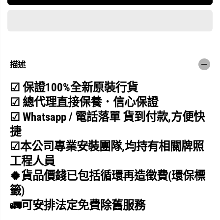
L
L
G
G
樂
樂
金
金
M
M
3
3
1
1
2
2
M
M
描述
C
C
1
1
☑
保證100%全新原裝行貨
3
3
3
3
☑ 總代理直接保養．信心保證
0
0
6
6
☑ Whatsapp / 電話落單 貨到
付
款,
方便快
公
公
升
升
捷
下
下
☑
本公司專業安裝團隊,均持有相關牌照
置
置
式
式
工程人員
冷
冷
凍
凍
🍀貨品價錢已包括循環再造徵費(環保標
型
型
籤)
智
智
能
能
🚛可安排法定免費除舊服務
變
變
頻
頻