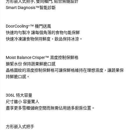
方形嵌入式把手, 雙向櫃門, 貼合無縫設計
Smart Diagnosis™智能診斷
DoorCooling⁺™ 機門送風
快速均勻製冷 讓每個角落的食物勻能保鮮
快速冷凍讓食物保持鮮度，飲品保持冰涼。
Moist Balance Crisper™ 濕度控制保鮮格
鎖緊水份 保持蔬果鮮脆口感
晶格圖紋的濕度控制保鮮格可讓保鮮格維持在理想濕度，讓蔬果保
持鮮脆口感。
306L 特大容量
尺寸雖小 容量驚人
盡享更多雪櫃儲納空間而無需佔用過多廚房位置。
方形嵌入式把手