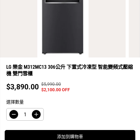
LG 樂金 M312MC13 306公升 下置式冷凍型 智能變頻式壓縮
機 雙門雪櫃
$5,990.00
正
你
$3,890.00
銷
$2,100.00 OFF
常
已
售
價
保
選擇數量
價
格
存
格
了
減
增
少
加
數
數
量
量
添加到購物車