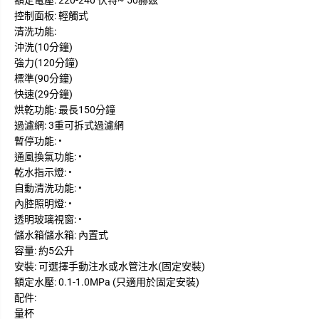
額定電壓: 220-240 伏特~ 50赫茲
控制面板: 輕觸式
清洗功能:
沖洗(10分鐘)
強力(120分鐘)
標準(90分鐘)
快速(29分鐘)
烘乾功能: 最長150分鐘
過濾網: 3重可拆式過濾網
暫停功能: •
通風換氣功能: •
乾水指示燈: •
自動清洗功能: •
內腔照明燈: •
透明玻璃視窗: •
儲水箱儲水箱: 內置式
容量: 約5公升
安裝: 可選擇手動注水或水管注水(固定安裝)
額定水壓: 0.1-1.0MPa (只適用於固定安裝)
配件:
量杯