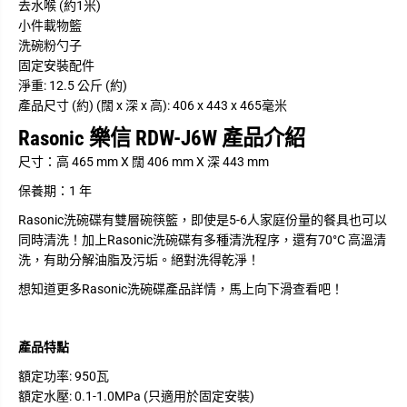
去水喉 (約1米)
小件載物籃
洗碗粉勺子
固定安裝配件
淨重: 12.5 公斤 (約)
產品尺寸 (約) (闊 x 深 x 高): 406 x 443 x 465毫米
Rasonic 樂信 RDW-J6W 產品介紹
尺寸：
高 465 mm X 闊 406 mm X 深 443 mm
保養期：
1 年
Rasonic洗碗碟有雙層碗筷籃，即使是5-6人家庭份量的餐具也可以
同時清洗！加上Rasonic洗碗碟有多種清洗程序，還有70°C 高溫清
洗，有助分解油脂及污垢。絕對洗得乾淨！
想知道更多Rasonic洗碗碟產品詳情，馬上向下滑查看吧！
產品特點
額定功率: 950瓦
額定水壓: 0.1-1.0MPa (只適用於固定安裝)