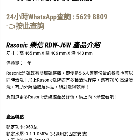
24小時WhatsApp查詢 : 5629 8809
👈按此查詢
Rasonic 樂信 RDW-J6W 產品介紹
尺寸：
高 465 mm X 闊 406 mm X 深 443 mm
保養期：
1 年
Rasonic洗碗碟有雙層碗筷籃，即使是5-6人家庭份量的餐具也可以
同時清洗！加上Rasonic洗碗碟有多種清洗程序，還有70°C 高溫清
洗，有助分解油脂及污垢。絕對洗得乾淨！
想知道更多Rasonic洗碗碟產品詳情，馬上向下滑查看吧！
產品特點
額定功率: 950瓦
額定水壓: 0.1-1.0MPa (只適用於固定安裝)