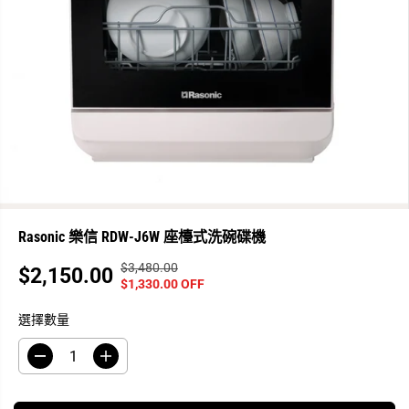
Rasonic 樂信 RDW-J6W 座檯式洗碗碟機
$3,480.00
正
你
$2,150.00
銷
$1,330.00 OFF
常
已
售
價
保
選擇數量
價
格
存
格
了
減
增
少
加
數
數