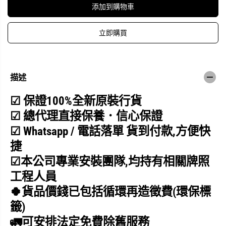
量
量
添加到購物車
R
R
a
a
s
s
立即購買
o
o
n
n
i
i
c
c
樂
樂
描述
信
信
R
R
D
D
☑
保證100%全新原裝行貨
W
W
-
-
☑ 總代理直接保養．信心保證
J
J
6
6
☑ Whatsapp / 電話落單 貨到
付
款,
方便快
W
W
座
座
捷
檯
檯
式
式
☑
本公司專業安裝團隊,均持有相關牌照
洗
洗
工程人員
碗
碗
碟
碟
🍀貨品價錢已包括循環再造徵費(環保標
機
機
籤)
🚛可安排法定免費除舊服務