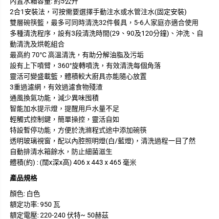
內置水箱容量: 約5公升
2合1安裝法，可按需要選擇手動注水或水管注水(固定安裝)
雙層碗筷籃，最多可同時清洗32件餐具，5-6人家庭亦適合使用
多種清洗程序，設有3段清洗時間(29、90及120分鐘)、沖洗、自
動清洗及烘乾組合
最高約 70°C 高溫清洗，有助分解油脂及污垢
設有上下噴臂，360°旋轉噴洗，有效清洗每個角落
靈活可變盛載籃，體積較大廚具亦能隨心放置
3重過濾網，有效過濾食物殘渣
通風換氣功能，減少異味囤積
智能加水提示燈，提醒用戶水量不足
輕觸式控制鍵，簡單操控，靈活自如
特設暫停功能，方便於洗滌程式途中添加碗筷
透明玻璃視窗，配以內腔照明燈(白/藍燈)，清洗過程一目了然
自動排清水箱餘水，防止細菌滋生
體積(約) : (闊x深x高) 406 x 443 x 465 毫米
產品規格
顏色: 白色
額定功率: 950 瓦
額定電壓: 220-240 伏特~ 50赫茲