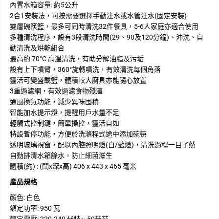
內置水箱容量: 約5公升
2合1安裝法，可按需要選擇手動注水或水管注水(固定安裝)
雙層碗筷籃，最多可同時清洗32件餐具，5-6人家庭亦適合使用
多種清洗程序，設有3段清洗時間(29、90及120分鐘)、沖洗、自
動清洗及烘乾組合
最高約 70°C 高溫清洗，有助分解油脂及污垢
設有上下噴臂，360°旋轉噴洗，有效清洗每個角落
靈活可變盛載籃，體積較大廚具亦能隨心放置
3重過濾網，有效過濾食物殘渣
通風換氣功能，減少異味囤積
智能加水提示燈，提醒用戶水量不足
輕觸式控制鍵，簡單操控，靈活自如
特設暫停功能，方便於洗滌程式途中添加碗筷
透明玻璃視窗，配以內腔照明燈(白/藍燈)，清洗過程一目了然
自動排清水箱餘水，防止細菌滋生
體積(約) : (闊x深x高) 406 x 443 x 465 毫米
產品規格
顏色: 白色
額定功率: 950 瓦