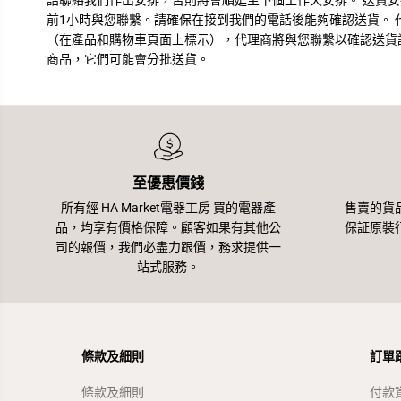
話聯絡我們作出安排，否則將會順延至下個工作天安排。 送貨
前1小時與您聯繫。請確保在接到我們的電話後能夠確認送貨。 
（在產品和購物車頁面上標示），代理商將與您聯繫以確認送貨詳
商品，它們可能會分批送貨。
至優惠價錢
所有經 HA Market電器工房 買的電器產
售賣的貨
品，均享有價格保障。顧客如果有其他公
保証原裝
司的報價，我們必盡力跟價，務求提供一
站式服務。
條款及細則
訂單
條款及細則
付款