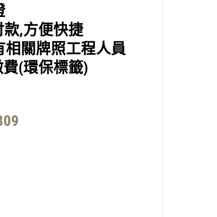
證
付
款,
方便快捷
有相關牌照工程人員
費(環保標籤)
809