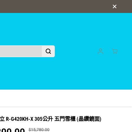
送貨安裝最快即日送達
 日立 R-G420KH-X 305公升 五門雪櫃 (晶鑽鏡面)
200.00
$15,780.00
正
你