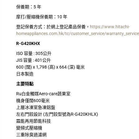
保養期：
5 年
摩打/壓縮機保養期：
10 年
登記保養方式：
於網上登記產品保養，
https://www.hitachi-
homeappliances.com.hk/tc/customer_service/warranty_service
R-G420KHX
ISO 容量 : 305公升
JIS 容量 : 401公升
600 (闊) x 1,798 (高) x 664 (深) 毫米
日本製造
主要特點
Ru白金觸媒Aero-care蔬果室
機身僅闊600毫米
上層冰凍室急凍鋁盤
左右門鉸設計 (左門鉸型號為R-G420KHLX)
霜能再用節能科技
變頻式壓縮機
三重除臭過濾網