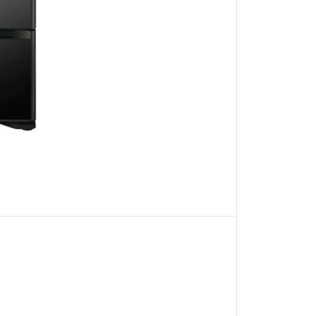
3
0
5
公
升
五
門
雪
櫃
(
晶
鑽
鏡
面
)
貨