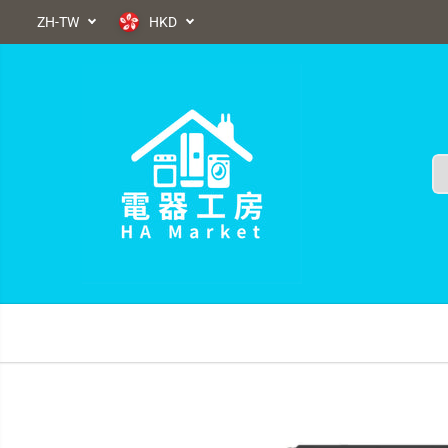
ZH-TW
HKD
換購物保障
跳到內容
跳轉到產品信息