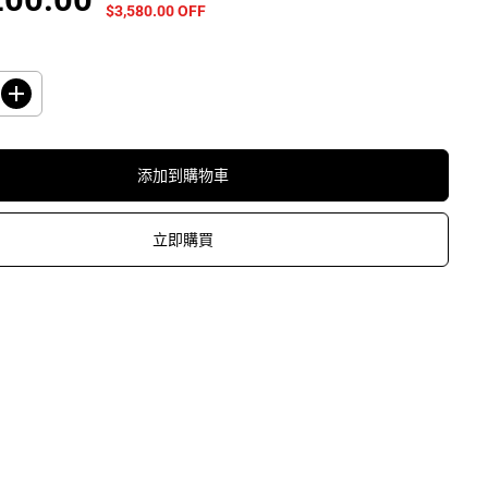
$3,580.00 OFF
常
已
價
保
格
存
了
增
加
數
量
添加到購物車
H
i
t
a
立即購買
c
h
i
日
立
R
-
G
4
2
0
K
H
-
X