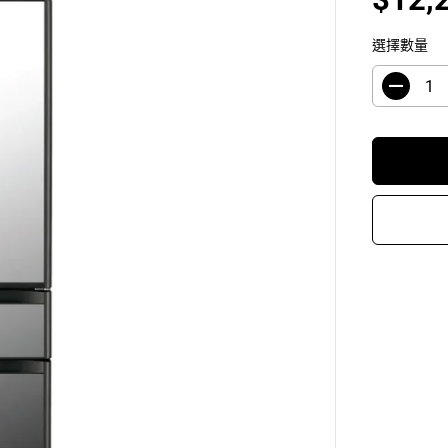
銷
售
選擇數量
價
格
減
少
數
量
H
i
t
a
c
h
i
日
立
R
-
G
4
2
0
K
H
-
X