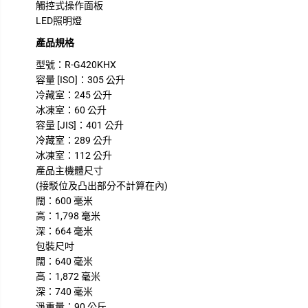
觸控式操作面板
LED照明燈
產品規格
型號：R-G420KHX
容量 [ISO]：305 公升
冷藏室：245 公升
冰凍室：60 公升
容量 [JIS]：401 公升
冷藏室：289 公升
冰凍室：112 公升
產品主機體尺寸
(接駁位及凸出部分不計算在內)
闊：600 毫米
高：1,798 毫米
深：664 毫米
包裝尺吋
闊：640 毫米
高：1,872 毫米
深：740 毫米
淨重量：90 公斤