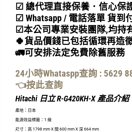
☑ 總代理直接保養．信心保
☑ Whatsapp / 電話落單 貨到
☑
本公司專業安裝團隊,均持
🍀貨品價錢已包括循環再造徵
🚛可安排法定免費除舊服務
24小時Whataspp查詢 : 5629 8
👈按此查詢
Hitachi 日立 R-G420KH-X 產品介紹
產地：
日本
能源效益標籤：
1 級
尺寸：
高 1798 mm X 闊 600 mm X 深 664 mm