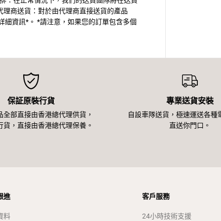
安排：在正常情況下，我們的送貨團隊將在送貨
代理商送貨：對於由代理商直接送貨的產品
細資訊*。 *請注意，如果您的訂單包含多個
保証原裝行貨
專業送貨安裝
品全部直接由香港總代理供貨，
自設車隊送貨，極速運送各種
行貨，直接由香港總代理保養。
直送你門口。
跟進
客戶服務
資料
24小時技術支援