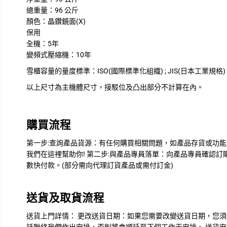
總重量：96 公斤
顏色：晶鑽鏡面(X)
保用
全機：5年
變頻式壓縮機：10年
雪櫃容量的量度標準：ISO(國際標準化組織) ; JIS(日本工業規格)
以上尺寸為主機體尺寸，接駁位及凸出部分不計算在內。
購買流程
第一步:查詢產品貨源：有任何購買相關問題，如產品存貨或功能問
我們在這裡幫助你! 第二步:與產品專員落單：向產品專員確認
數快付款。(部分需向代理訂貨產品或需付訂金)
送貨及取貨流程
送貨上門詳情： 更改送貨日期：如果您需要改變送貨日期，您