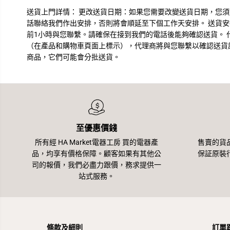
送貨上門詳情： 更改送貨日期：如果您需要改變送貨日期，您
話聯絡我們作出安排，否則將會順延至下個工作天安排。 送貨
前1小時與您聯繫。請確保在接到我們的電話後能夠確認送貨。 
（在產品和購物車頁面上標示），代理商將與您聯繫以確認送貨詳
商品，它們可能會分批送貨。
至優惠價錢
所有經 HA Market電器工房 買的電器產
售賣的貨
品，均享有價格保障。顧客如果有其他公
保証原裝
司的報價，我們必盡力跟價，務求提供一
站式服務。
條款及細則
訂單