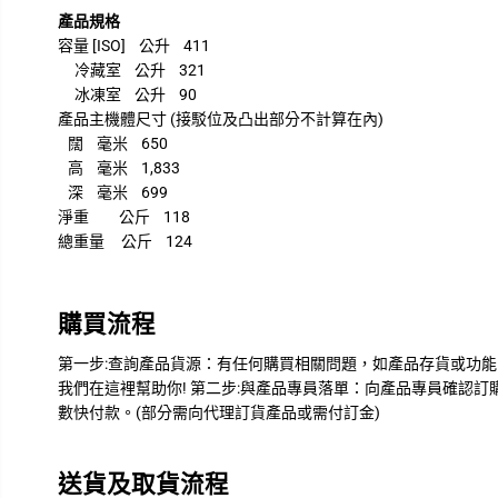
產品規格
容量 [ISO] 公升 411
冷藏室 公升 321
冰凍室 公升 90
產品主機體尺寸 (接駁位及凸出部分不計算在內)
闊 毫米 650
高 毫米 1,833
深 毫米 699
淨重 公斤 118
總重量 公斤 124
購買流程
第一步:查詢產品貨源：有任何購買相關問題，如產品存貨或功能問
我們在這裡幫助你! 第二步:與產品專員落單：向產品專員確認
數快付款。(部分需向代理訂貨產品或需付訂金)
送貨及取貨流程