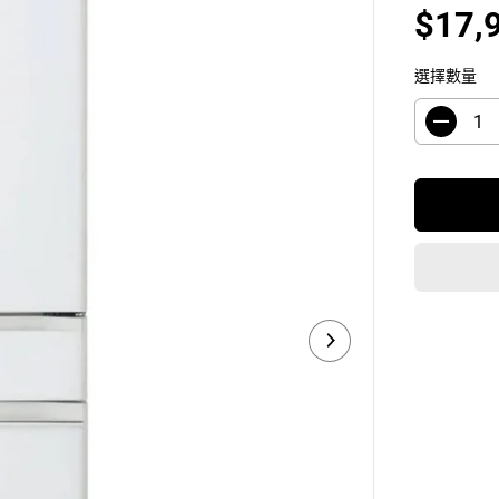
$17,
銷
售
選擇數量
價
格
減
少
數
量
H
i
t
a
c
h
i
R
-
H
W
5
4
0
R
H
-
X