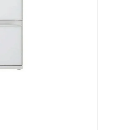
W
4
1
1
公
升
變
頻
式
環
保
多
門
雪
櫃
(
晶
鑽
閃
白
)
貨