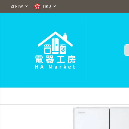
ZH-TW
HKD
7日有壞包換購物保障
跳到內容
跳轉到產品信息