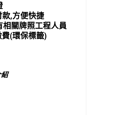
證
付
款,
方便快捷
有相關牌照工程人員
費(環保標籤)
介紹