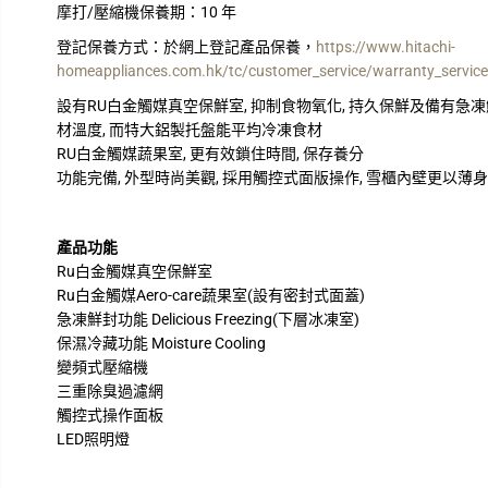
摩打/壓縮機保養期：
10 年
登記保養方式：
於網上登記產品保養，
https://www.hitachi-
homeappliances.com.hk/tc/customer_service/warranty_service
設有RU白金觸媒真空保鮮室, 抑制食物氧化, 持久保鮮及備有急凍鮮封功能 
材溫度, 而特大鋁製托盤能平均冷凍食材
RU白金觸媒蔬果室, 更有效鎖住時間, 保存養分
功能完備, 外型時尚美觀, 採用觸控式面版操作, 雪櫃內壁更以薄身
產品功能
Ru白金觸媒真空保鮮室
Ru白金觸媒Aero-care蔬果室(設有密封式面蓋)
急凍鮮封功能 Delicious Freezing(下層冰凍室)
保濕冷藏功能 Moisture Cooling
變頻式壓縮機
三重除臭過濾網
觸控式操作面板
LED照明燈