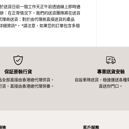
須於送貨日前一個工作天正午前透過線上即時通
安排：在正常情況下，我們的送貨團隊將在送貨
代理商送貨：對於由代理商直接送貨的產品
細資訊*。 *請注意，如果您的訂單包含多個
保証原裝行貨
專業送貨安裝
品全部直接由香港總代理供貨，
自設車隊送貨，極速運送各種
行貨，直接由香港總代理保養。
直送你門口。
跟進
客戶服務