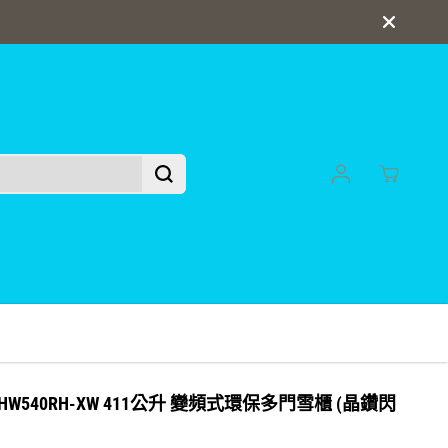
送貨安裝最快即日送達
i R-HW540RH-XW 411公升 變頻式環保多門雪櫃 (晶鑽閃