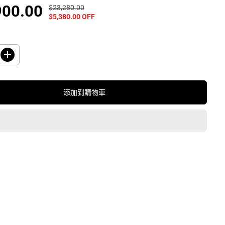
900.00
$23,280.00
正
你
$5,380.00 OFF
常
已
價
保
格
存
了
增
加
數
量
添加到購物車
H
i
t
a
c
h
i
R
-
H
W
5
4
0
R
H
-
X