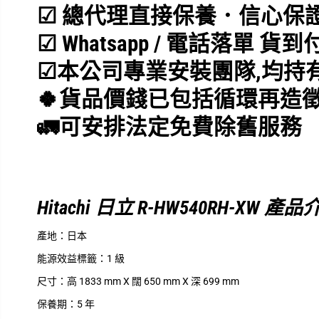
☑ 總代理直接保養．信心保
☑ Whatsapp / 電話落單 貨到
☑
本公司專業安裝團隊,均持
🍀貨品價錢已包括循環再造徵
🚛可安排法定免費除舊服務
Hitachi 日立 R-HW540RH-XW 產品
產地：
日本
能源效益標籤：
1 級
尺寸：
高 1833 mm X 闊 650 mm X 深 699 mm
保養期：
5 年