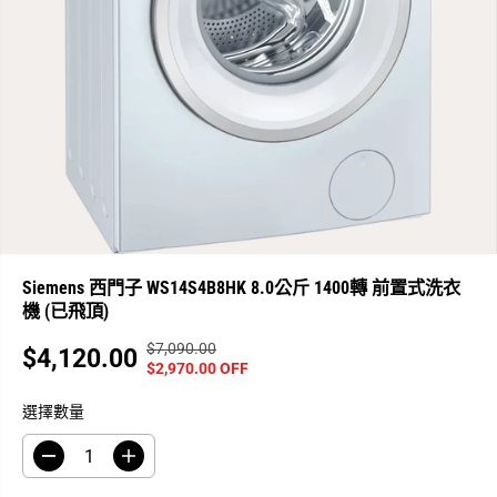
Siemens 西門子 WS14S4B8HK 8.0公斤 1400轉 前置式洗衣
機 (已飛頂)
$7,090.00
正
你
$4,120.00
銷
$2,970.00 OFF
常
已
售
價
保
選擇數量
價
格
存
格
了
減
增
少
加