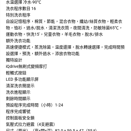
水温選擇 冷水-90℃
洗衣程序數目 16
特別洗衣程序
自設記憶程序，棉質，節能，混合衣物，纖幼/絲質衣物，輕柔衣
物，恤衫，過水/脱水，清潔洗衣筒，夜間清洗，防敏除菌65℃，
運動衣物，快洗15'，兒童衣物，羊毛衣物，脫水/排水
額外洗衣功能
高速便捷模式，蒸洗除菌，温度還擇，脫水轉速選擇，完成時間預
設選擇，預洗，額外過水，添放衣物功能
獨特設計
iQdrive無刷式變頻摩打
輕觸式按鈕
LED 多功能顯示屏
清潔洗衣簡提示
洗衣進程顯示
剩餘時間顯示
預設程序完成時間（小時）1-24
程序完成響號
控制面板安全鎖
氣壓式拉力避震（4支避震）
尺寸（厘米）（高x闊x深）82.0 x 59.5 x 47（55 *）