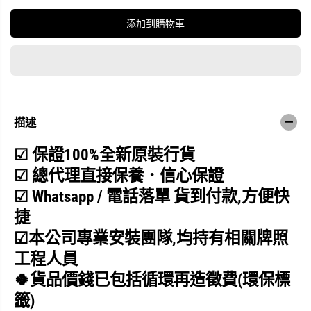
數
數
量
量
添加到購物車
S
S
i
i
e
e
m
m
e
e
n
n
s
s
西
西
門
門
描述
子
子
W
W
☑
保證100%全新原裝行貨
S
S
1
1
☑ 總代理直接保養．信心保證
4
4
S
S
☑ Whatsapp / 電話落單 貨到
付
款,
方便快
4
4
B
B
捷
8
8
H
H
☑
本公司專業安裝團隊,均持有相關牌照
K
K
8
8
工程人員
.
.
0
0
🍀貨品價錢已包括循環再造徵費(環保標
公
公
斤
斤
籤)
1
1