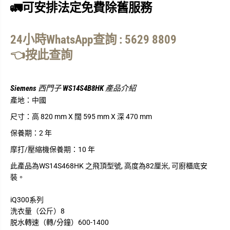
4
4
🚛可安排法定免費除舊服務
0
0
0
0
轉
轉
24小時WhatsApp查詢 : 5629 8809
前
前
置
置
👈按此查詢
式
式
洗
洗
衣
衣
機
機
Siemens 西門子 WS14S4B8HK 產品介紹
(
(
產地：
中國
已
已
飛
飛
尺寸：
高 820 mm X 闊 595 mm X 深 470 mm
頂
頂
)
)
保養期：
2 年
摩打/壓縮機保養期：
10 年
此產品為WS14S468HK 之飛頂型號, 高度為82厘米, 可廚櫃底安
裝。
iQ300系列
洗衣量（公斤）8
脱水轉速（轉/分鐘）600-1400